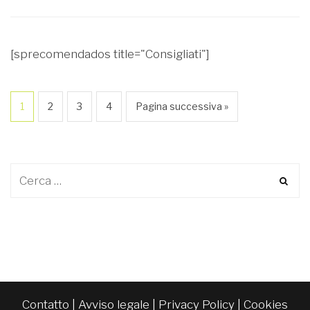
[sprecomendados title="Consigliati"]
1
2
3
4
Pagina successiva »
Contatto
|
Avviso legale
|
Privacy Policy
|
Cookies